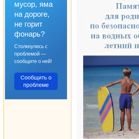
мусор, яма
на дороге,
не горит
фонарь?
Столкнулись с
проблемой —
сообщите о ней!
Сообщить о
проблеме