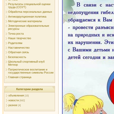
Результаты специальной оценки
труда (СОУТ)
Обработка персональных данных
Антикоррупционная политика
Методические материалы
Электронные образовательные
ресурсы
Точка роста
Наше творчество
Родителям
Наставничество
Обратная связь
Безопасность
Школьный спортивный клуб
Метеор
Патриотическое воспитание и
государственные символы России
Главная страница
Категории раздела
объявления
[10]
новости
[642]
разное
[4]