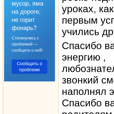
мусор, яма
уроках, ка
на дороге,
первым ус
не горит
фонарь?
учились др
Столкнулись с
Спасибо в
проблемой —
сообщите о ней!
энергию ️,
Сообщить о
любознате
проблеме
звонкий см
наполнял э
Спасибо в