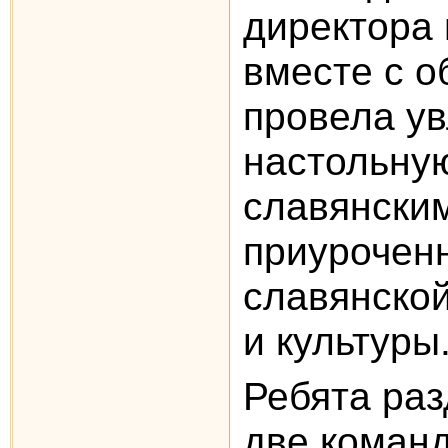
директора
вместе с 
провела у
настольну
славянски
приурочен
славянско
и культуры
Ребята раз
две коман