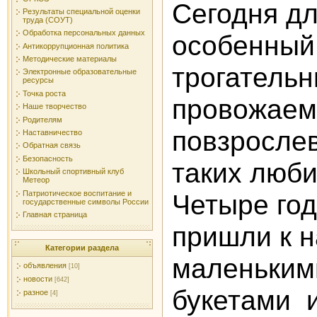
Сегодня д
Результаты специальной оценки
труда (СОУТ)
Обработка персональных данных
особенный
Антикоррупционная политика
Методические материалы
трогательн
Электронные образовательные
ресурсы
Точка роста
провожаем
Наше творчество
Родителям
повзросле
Наставничество
Обратная связь
Безопасность
таких люби
Школьный спортивный клуб
Метеор
Патриотическое воспитание и
Четыре год
государственные символы России
Главная страница
пришли к 
Категории раздела
маленьким
объявления
[10]
новости
[642]
букетами 
разное
[4]