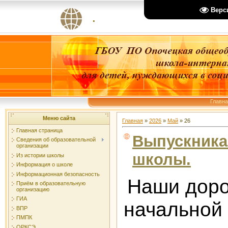
Верс
.
Главн
Меню сайта
Главная
»
2026
»
Май
»
26
Главная страница
Выпускника
Сведения об образовательной
организации
школы.
Из истории школы
Информация о школе
Информационная безопасность
Наши доро
Приём в образовательную
организацию
ГИА
начальной
ВПР
ПМПК
ОРКСЭ