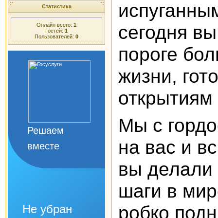
испуганным
Статистика
сегодня вы
Онлайн всего:
1
Гостей:
1
Пользователей:
0
пороге бол
жизни, гот
открытиям 
Мы с горд
Решаем
на вас и в
вместе
вы делали
шаги в мир
робко под
Не убран