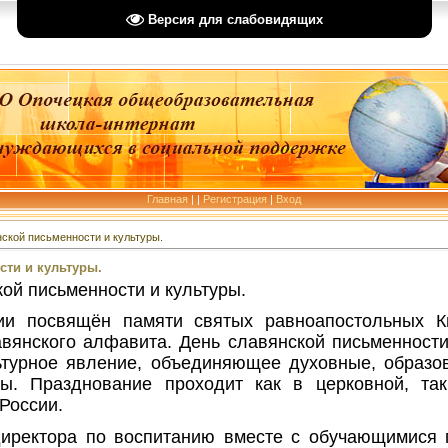
Версия для слабовидящих
Главная
|
|
Регистрация
|
Вход
ской письменности и культуры.
сти и культуры.
ой письменности и культуры.
сии посвящён памяти святых равноапостольных
авянского алфавита. День славянской письменност
ьтурное явление, объединяющее духовные, образо
ы. Празднование проходит как в церковной, та
России.
директора по воспитанию вместе с обучающимися 