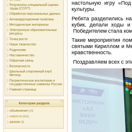
настольную игру «Под
Результаты специальной оценки
культуры.
труда (СОУТ)
Обработка персональных данных
Ребята разделились н
Антикоррупционная политика
кубик, делали ходы и
Методические материалы
Победителем стала ком
Электронные образовательные
ресурсы
Точка роста
Такие мероприятия пом
Наше творчество
святыми Кириллом и Ме
Родителям
нравственность.
Наставничество
Обратная связь
Поздравляем всех с эт
Безопасность
Школьный спортивный клуб
Метеор
Патриотическое воспитание и
государственные символы России
Главная страница
Категории раздела
объявления
[10]
новости
[642]
разное
[4]