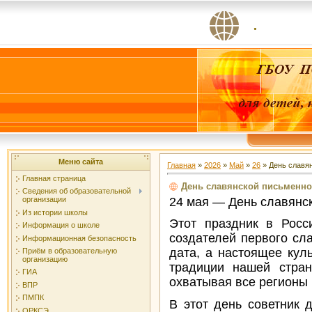
.
Меню сайта
Главная
»
2026
»
Май
»
26
» День славян
Главная страница
День славянской письменно
Сведения об образовательной
24 мая — День славянск
организации
Из истории школы
Этот праздник в Рос
Информация о школе
создателей первого сл
Информационная безопасность
дата, а настоящее кул
Приём в образовательную
организацию
традиции нашей стран
ГИА
охватывая все регионы 
ВПР
ПМПК
В этот день советник 
ОРКСЭ