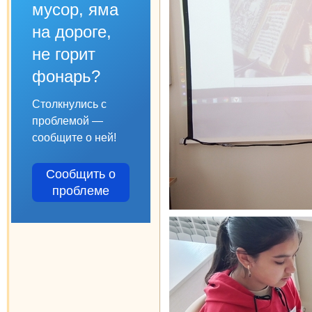
мусор, яма
на дороге,
не горит
фонарь?
Столкнулись с
проблемой —
сообщите о ней!
Сообщить о
проблеме