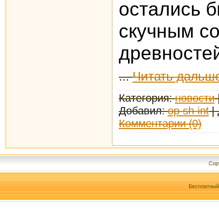
остались б
скучным с
древносте
...
Читать дальше
Категория:
новости
Добавил:
op-sh-int
|
Комментарии (0)
Cop
Бесплатны