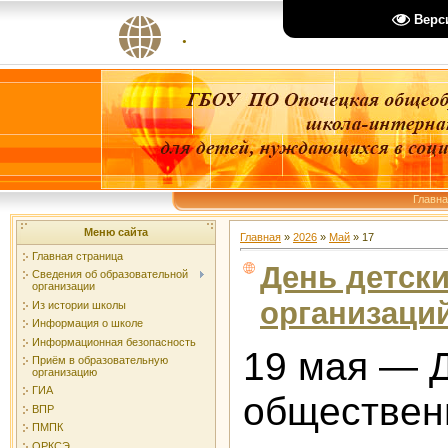
Верс
.
Главн
Меню сайта
Главная
»
2026
»
Май
»
17
Главная страница
День детск
Сведения об образовательной
организации
организаци
Из истории школы
Информация о школе
Информационная безопасность
19 мая — Д
Приём в образовательную
организацию
ГИА
обществен
ВПР
ПМПК
ОРКСЭ