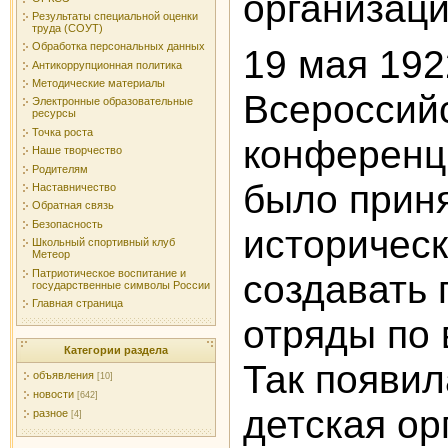
организаци
Результаты специальной оценки
труда (СОУТ)
Обработка персональных данных
19 мая 1922
Антикоррупционная политика
Методические материалы
Всероссий
Электронные образовательные
ресурсы
Точка роста
конференц
Наше творчество
Родителям
было прин
Наставничество
Обратная связь
Безопасность
историчес
Школьный спортивный клуб
Метеор
Патриотическое воспитание и
создавать 
государственные символы России
Главная страница
отряды по 
Категории раздела
Так появил
объявления
[10]
новости
[642]
детская ор
разное
[4]