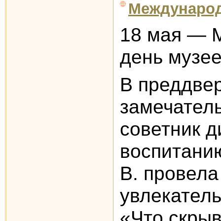
Международ
18 мая — 
день музе
В преддвер
замечатель
советник д
воспитанию
В. провела
увлекател
«Что скрыв