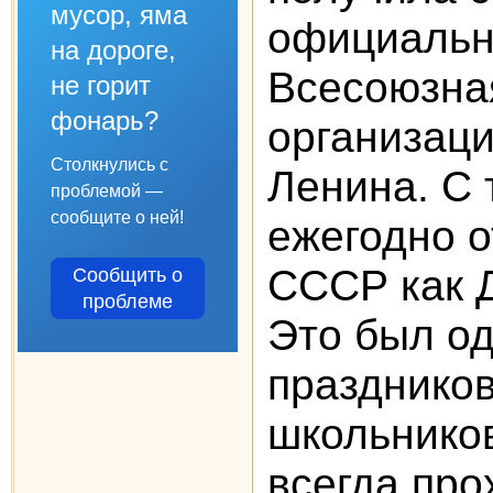
мусор, яма
официальн
на дороге,
Всесоюзна
не горит
фонарь?
организаци
Столкнулись с
Ленина. С 
проблемой —
сообщите о ней!
ежегодно о
СССР как 
Сообщить о
проблеме
Это был од
праздников
школьников
всегда про