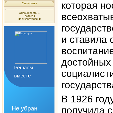
которая но
Статистика
всеохваты
Онлайн всего:
1
Гостей:
1
Пользователей:
0
государств
и ставила 
воспитание
достойных
Решаем
социалист
вместе
государст
В 1926 год
получила 
Не убран