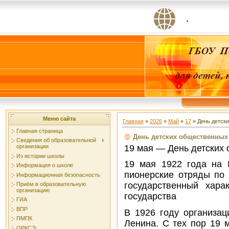
.
Меню сайта
Главная
»
2026
»
Май
»
17
» День детск
Главная страница
День детских общественных
Сведения об образовательной
19 мая — День детских 
организации
Из истории школы
19 мая 1922 года на 
Информация о школе
пионерские отряды по 
Информационная безопасность
государственный хара
Приём в образовательную
организацию
государства
ГИА
ВПР
В 1926 году организа
ПМПК
Ленина. С тех пор 19 
ОРКСЭ