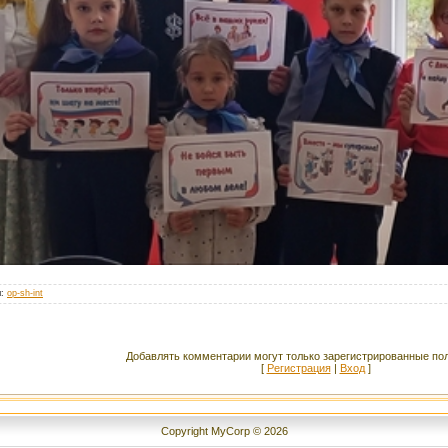
л
:
op-sh-int
Добавлять комментарии могут только зарегистрированные по
[
Регистрация
|
Вход
]
Copyright MyCorp © 2026