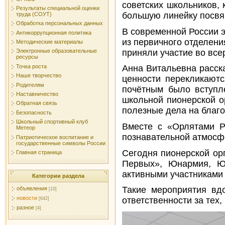
советских школьников,
Результаты специальной оценки
большую линейку посвя
труда (СОУТ)
Обработка персональных данных
В современной России э
Антикоррупционная политика
из первичного отделени
Методические материалы
приняли участие во все
Электронные образовательные
ресурсы
Точка роста
Анна Витальевна расска
Наше творчество
ценности перекликаютс
Родителям
почётным было вступл
Наставничество
школьной пионерской о
Обратная связь
полезные дела на благо
Безопасность
Школьный спортивный клуб
Вместе с «Орлятами Р
Метеор
познавательной атмосф
Патриотическое воспитание и
государственные символы России
Сегодня пионерской ор
Главная страница
Первых», Юнармия, Ю
активными участниками
Категории раздела
Такие мероприятия вд
объявления
[10]
новости
ответственности за тех
[642]
разное
[4]