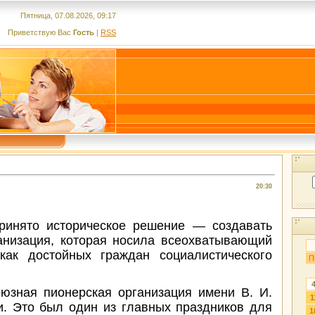
Пятница, 07.08.2026, 09:17
Приветствую Вас
Гость
|
RSS
20:30
ринято историческое решение — создавать
ганизация, которая носила всеохватывающий
как достойных граждан социалистического
П
юзная пионерская организация имени В. И.
1
и. Это был один из главных праздников для
1