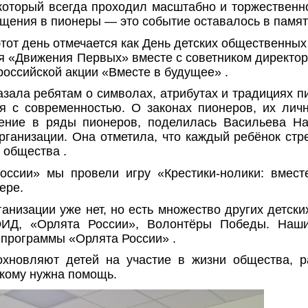
 который всегда проходил масштабно и торжественн
щения в пионеры — это событие оставалось в памят
тот день отмечается как День детских общественны
я «Движения Первых» вместе с советником директор
российской акции «Вместе в будущее» .
зала ребятам о символах, атрибутах и традициях пио
я с современностью. О законах пионеров, их лич
ение в ряды пионеров, поделилась Васильева Н
рганизации. Она отметила, что каждый ребёнок стр
 общества .
оссии» мы провели игру «Крестики-нолики: вмест
ере.
ганизации уже нет, но есть множество других детс
ИД, «Орлята России», Волонтёры Победы. Наши
 программы «Орлята России» .
охновляют детей на участие в жизни общества, р
, кому нужна помощь.