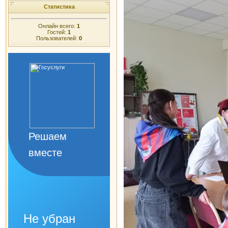
Статистика
Онлайн всего:
1
Гостей:
1
Пользователей:
0
Решаем
вместе
Не убран