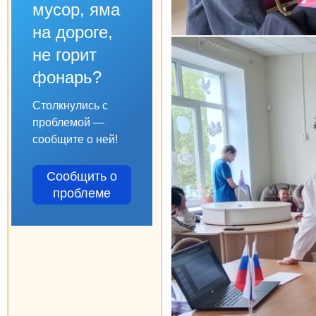
мусор, яма
на дороге,
не горит
фонарь?
Столкнулись с
проблемой —
сообщите о ней!
Сообщить о
проблеме