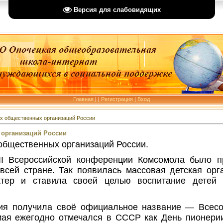
Версия для слабовидящих
Главная
|
|
Регистрация
|
Вход
их общественных организаций России
 организаций России
общественных организаций России.
II Всероссийской конференции Комсомола было п
всей стране. Так появилась массовая детская ор
ктер и ставила своей целью воспитание детей 
ция получила своё официальное название — Всесо
мая ежегодно отмечался в СССР как День пионери