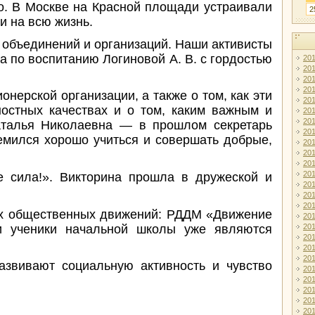
о. В Москве на Красной площади устраивали
2
и на всю жизнь.
х объединений и организаций. Наши активисты
а по воспитанию Логиновой А. В. с гордостью
20
20
20
20
нерской организации, а также о том, как эти
20
ностных качествах и о том, каким важным и
20
20
аталья Николаевна — в прошлом секретарь
20
емился хорошо учиться и совершать добрые,
20
20
20
20
е сила!». Викторина прошла в дружеской и
20
20
20
ких общественных движений: РДДМ «Движение
20
 ученики начальной школы уже являются
20
20
20
20
азвивают социальную активность и чувство
20
20
20
20
20