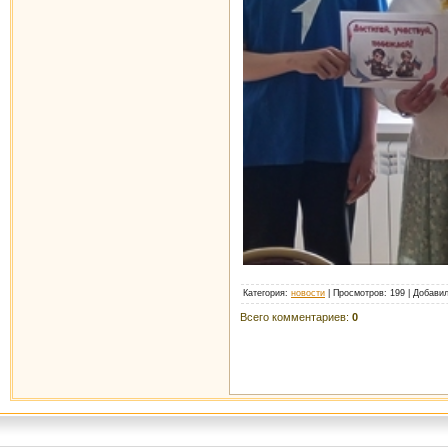
Категория
:
новости
|
Просмотров
: 199 |
Добави
Всего комментариев
:
0