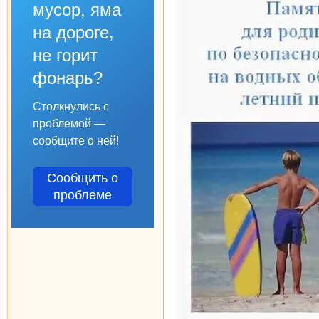
мусор, яма
на дороге,
не горит
фонарь?
Столкнулись с
проблемой —
сообщите о ней!
Сообщить о
проблеме