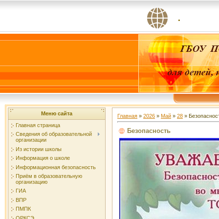
.
Меню сайта
Главная
»
2026
»
Май
»
28
» Безопаснос
Главная страница
Безопасность
Сведения об образовательной
организации
Из истории школы
Информация о школе
Информационная безопасность
Приём в образовательную
организацию
ГИА
ВПР
ПМПК
ОРКСЭ