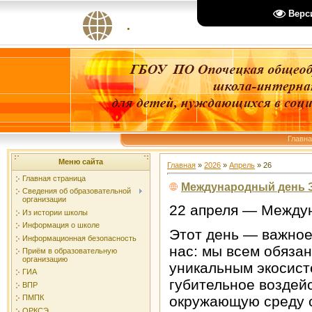
Верс
.
Главн
Меню сайта
Главная
»
2026
»
Апрель
»
26
Главная страница
Международный день 
Сведения об образовательной
организации
22 апреля — Между
Из истории школы
Информация о школе
Этот день — важное
Информационная безопасность
нас: мы всем обяза
Приём в образовательную
организацию
уникальным экосист
ГИА
губительное воздей
ВПР
окружающую среду с
ПМПК
ОРКСЭ