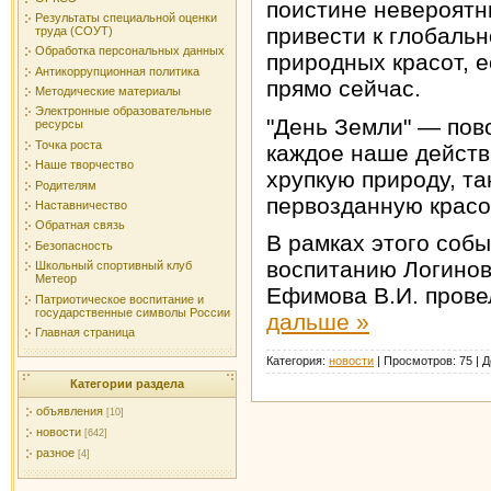
поистине невероятн
Результаты специальной оценки
привести к глобаль
труда (СОУТ)
Обработка персональных данных
природных красот, е
Антикоррупционная политика
прямо сейчас.
Методические материалы
Электронные образовательные
"День Земли" — пово
ресурсы
Точка роста
каждое наше действ
Наше творчество
хрупкую природу, та
Родителям
первозданную красо
Наставничество
Обратная связь
В рамках этого собы
Безопасность
воспитанию Логинова
Школьный спортивный клуб
Метеор
Ефимова В.И. прове
Патриотическое воспитание и
государственные символы России
дальше »
Главная страница
Категория:
новости
|
Просмотров:
75
|
Д
Категории раздела
объявления
[10]
новости
[642]
разное
[4]