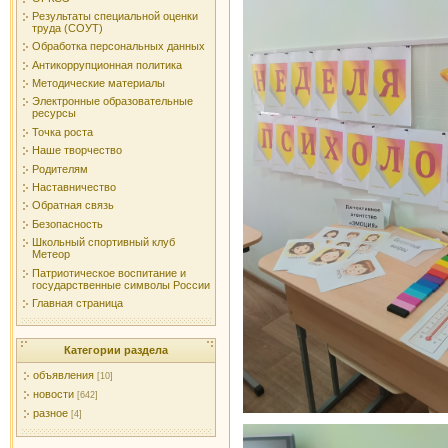
Результаты специальной оценки
труда (СОУТ)
Обработка персональных данных
Антикоррупционная политика
Методические материалы
Электронные образовательные
ресурсы
Точка роста
Наше творчество
Родителям
Наставничество
Обратная связь
Безопасность
Школьный спортивный клуб
Метеор
Патриотическое воспитание и
государственные символы России
Главная страница
Категории раздела
объявления
[10]
новости
[642]
разное
[4]