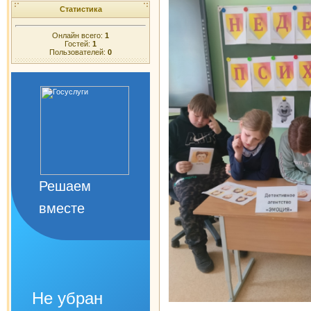
Статистика
Онлайн всего:
1
Гостей:
1
Пользователей:
0
Решаем
вместе
Не убран