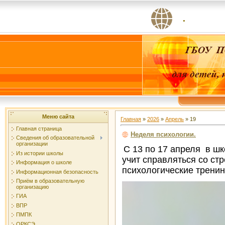
.
Меню сайта
Главная
»
2026
»
Апрель
»
19
Главная страница
Неделя психологии.
Сведения об образовательной
организации
С 13 по 17 апреля в ш
Из истории школы
учит справляться со ст
Информация о школе
психологические тренин
Информационная безопасность
Приём в образовательную
организацию
ГИА
ВПР
ПМПК
ОРКСЭ