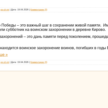
op-sh-int
|
Дата:
19.04.2026
|
Комментарии (0)
 Победы – это важный шаг в сохранении живой памяти. Име
ли субботник на воинском захоронении в деревне Кирово.
захоронений – это дань памяти перед поколением, прошедш
находится воинское захоронение воинов, погибших в годы 
ше »
op-sh-int
|
Дата:
19.04.2026
|
Комментарии (0)