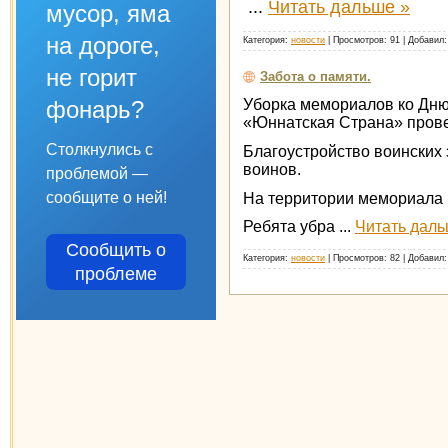
...
Читать дальше »
мусор, яма
на дороге,
Категория:
новости
|
Просмотров:
91
|
Добавил:
не горит
Забота о памяти.
фонарь?
Уборка мемориалов ко Дню
«Юннатская Страна» прове
Столкнулись с
Благоустройство воинских 
воинов.
проблемой —
сообщите о ней!
На территории мемориала 
Ребята убра
...
Читать даль
Сообщить о
Категория:
новости
|
Просмотров:
82
|
Добавил:
проблеме