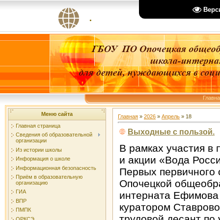
Верс
.
Главн
Меню сайта
Главная
»
2026
»
Апрель
»
18
Главная страница
Выходные с пользой.
Сведения об образовательной
организации
В рамках участия в
Из истории школы
и акции «Вода Росс
Информация о школе
Информационная безопасность
Первых первичного
Приём в образовательную
Опочецкой общеобр
организацию
ГИА
интерната Ефимова 
ВПР
куратором Ставрово
ПМПК
трудовой десант по 
ОРКСЭ