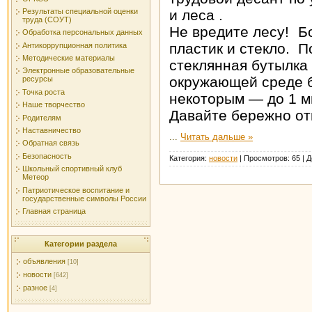
Результаты специальной оценки
и леса .
труда (СОУТ)
Не вредите лесу!
Бо
Обработка персональных данных
пластик и стекло. 
Антикоррупционная политика
Методические материалы
стеклянная бутылка
Электронные образовательные
окружающей среде б
ресурсы
Точка роста
некоторым — до 1 м
Наше творчество
Давайте бережно от
Родителям
Наставничество
...
Читать дальше »
Обратная связь
Безопасность
Категория:
новости
|
Просмотров:
65
|
Д
Школьный спортивный клуб
Метеор
Патриотическое воспитание и
государственные символы России
Главная страница
Категории раздела
объявления
[10]
новости
[642]
разное
[4]