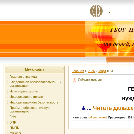
.
Меню сайта
Главная
»
2026
»
Март
»
31
Главная страница
Объявление
Сведения об образовательной
организации
ГБОУ ПО "Опоче
Из истории школы
Информация о школе
нуждающихся в 
Информационная безопасность
&
...
Читать дальше
Приём в образовательную
организацию
ГИА
Категория:
объявления
|
Просмотров:
308
ВПР
ПМПК
ОРКСЭ