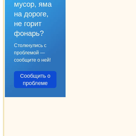
мусор, яма
на дороге,
не горит
фонарь?
Столкнулись с
проблемой —
сообщите о ней!
Сообщить о
проблеме