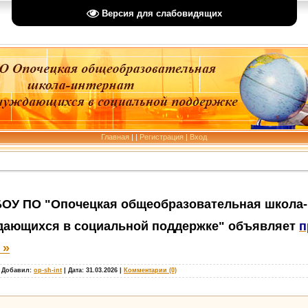
Версия для слабовидящих
Главная
|
|
Регистрация
|
Вход
цкая общеобразовательная школа-инте
социальной поддержке" объявляет
п
 »
|
Добавил:
op-sh-int
|
Дата:
31.03.2026
|
Комментарии (0)