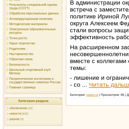
В администрации ок
Результаты специальной оценки
встреча с заместит
труда (СОУТ)
Обработка персональных данных
политике Ириной Лу
Антикоррупционная политика
округа Алексеем Фе
Методические материалы
стали вопросы защи
Электронные образовательные
ресурсы
эффективность рабо
Точка роста
Наше творчество
На расширенном зас
Родителям
несовершеннолетни
Наставничество
Обратная связь
вместе с коллегами
Безопасность
темы:
Школьный спортивный клуб
Метеор
- лишение и огранич
Патриотическое воспитание и
государственные символы России
- со
...
Читать дальш
Главная страница
Категория:
новости
|
Просмотров:
86
|
Д
Категории раздела
объявления
[10]
новости
[642]
разное
[4]