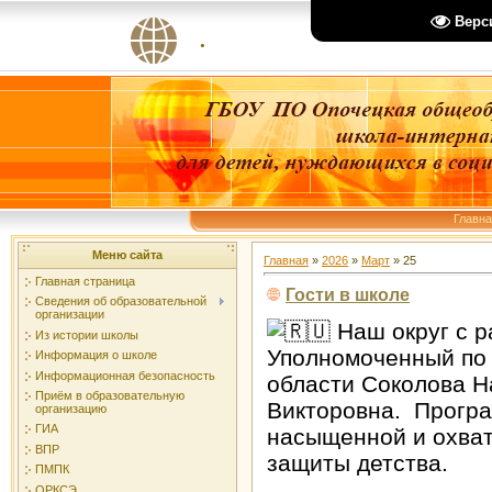
Верс
.
Главн
Меню сайта
Главная
»
2026
»
Март
»
25
Главная страница
Гости в школе
Сведения об образовательной
организации
Наш округ с р
Из истории школы
Уполномоченный по 
Информация о школе
Информационная безопасность
области Соколова Н
Приём в образовательную
Викторовна. Програ
организацию
ГИА
насыщенной и охва
ВПР
защиты детства.
ПМПК
ОРКСЭ