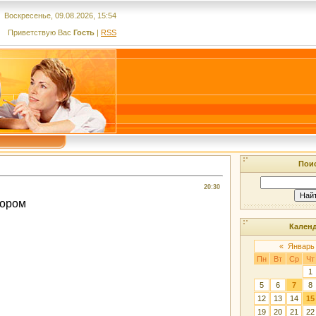
Воскресенье, 09.08.2026, 15:54
Приветствую Вас
Гость
|
RSS
Пои
20:30
зором
Кален
«
Январь
Пн
Вт
Ср
Чт
1
5
6
7
8
12
13
14
15
19
20
21
22