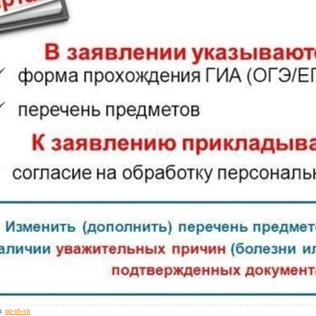
л
:
op-sh-int