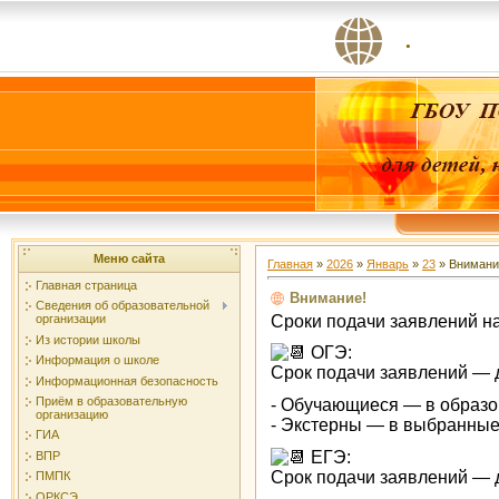
.
Меню сайта
Главная
»
2026
»
Январь
»
23
» Внимани
Главная страница
Внимание!
Сведения об образовательной
Сроки подачи заявлений н
организации
Из истории школы
ОГЭ:
Информация о школе
Срок подачи заявлений — д
Информационная безопасность
Приём в образовательную
- Обучающиеся — в образов
организацию
- Экстерны — в выбранные
ГИА
ЕГЭ:
ВПР
Срок подачи заявлений — 
ПМПК
ОРКСЭ