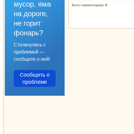
мусор, яма
Всего комментариев
:
0
на дороге,
не горит
фонарь?
Столкнулись с
проблемой —
сообщите о ней!
Сообщить о
проблеме