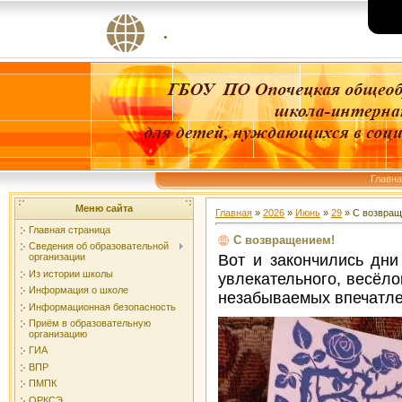
.
Главн
Меню сайта
Главная
»
2026
»
Июнь
»
29
» С возвращ
Главная страница
С возвращением!
Сведения об образовательной
Вот и закончились дни
организации
Из истории школы
увлекательного, весёло
Информация о школе
незабываемых впечатле
Информационная безопасность
Приём в образовательную
организацию
ГИА
ВПР
ПМПК
ОРКСЭ