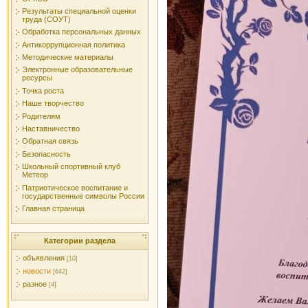
Результаты специальной оценки
труда (СОУТ)
Обработка персональных данных
Антикоррупционная политика
Методические материалы
Электронные образовательные
ресурсы
Точка роста
Наше творчество
Родителям
Наставничество
Обратная связь
Безопасность
Школьный спортивный клуб
Метеор
Патриотическое воспитание и
государственные символы России
Главная страница
Категории раздела
объявления
[10]
новости
[642]
разное
[4]