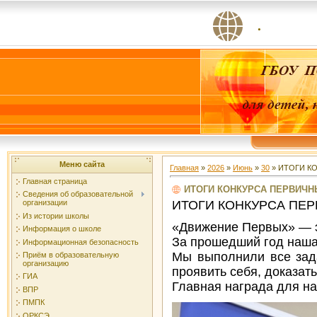
.
Меню сайта
Главная
»
2026
»
Июнь
»
30
» ИТОГИ К
Главная страница
ИТОГИ КОНКУРСА ПЕРВИЧ
Сведения об образовательной
ИТОГИ КОНКУРСА ПЕ
организации
Из истории школы
«Движение Первых» — э
Информация о школе
За прошедший год наша 
Информационная безопасность
Мы выполнили все зада
Приём в образовательную
организацию
проявить себя, доказат
ГИА
Главная награда для на
ВПР
ПМПК
ОРКСЭ