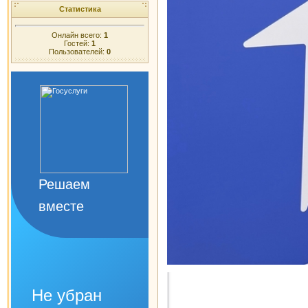
Статистика
Онлайн всего:
1
Гостей:
1
Пользователей:
0
Решаем
вместе
Не убран