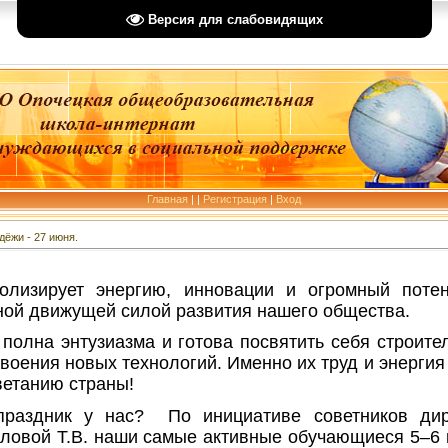
Версия для слабовидящих
Главная
|
|
Регистрация
|
Вход
ёжи - 27 июня.
лизирует энергию, инновации и огромный поте
ой движущей силой развития нашего общества. ️
олна энтузиазма и готова посвятить себя строител
своения новых технологий. Именно их труд и энерги
ветанию страны!
праздник у нас? По инициативе советников дир
йловой Т.В. наши самые активные обучающиеся 5–6 