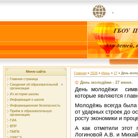
.
Меню сайта
Главная
»
2026
»
Июнь
»
27
» День молод
Главная страница
День молодёжи - 27 июня.
Сведения об образовательной
День молодёжи симво
организации
Из истории школы
которые являются главн
Информация о школе
Молодёжь всегда была п
Информационная безопасность
от ударных строек до о
Приём в образовательную
организацию
росту экономики и проц
ГИА
ВПР
А как отметили этот 
ПМПК
Логиновой А.В. и Миха
ОРКСЭ