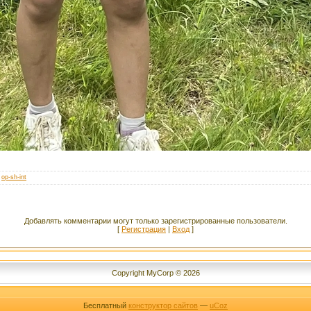
:
op-sh-int
Добавлять комментарии могут только зарегистрированные пользователи.
[
Регистрация
|
Вход
]
Copyright MyCorp © 2026
Бесплатный
конструктор сайтов
—
uCoz