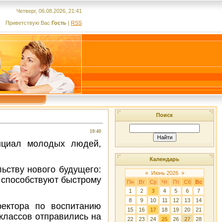
Четверг, 06.08.2026, 21:41
Приветствую Вас
Гость
|
RSS
Поиск
19:40
нциал молодых людей,
Календарь
ьству нового будущего:
«
Июнь 2026
»
я способствуют быстрому
Пн
Вт
Ср
Чт
Пт
Сб
Вс
1
2
3
4
5
6
7
8
9
10
11
12
13
14
ектора по воспитанию
15
16
17
18
19
20
21
классов отправились на
22
23
24
25
26
27
28